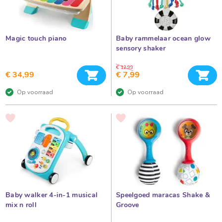
k
a
u
a
s
p
n
e
Magic touch piano
Baby rammelaar ocean glow
e
d
l
sensory shaker
e
g
o
€ 12,99
k
In winkelwagen
In 
e
€ 34,99
€ 7,99
d
l
d
Op voorraad
Op voorraad
i
e
e
i
r
VOEG
VOEG
e
n
TOE
TOE
n
AAN
AAN
C
e
VERLANGLIJST
VERLANGLIJST
a
d
d
e
a
a
u
t
s
p
h
Baby walker 4-in-1 musical
Speelgoed maracas Shake &
e
mix n roll
Groove
e
e
l