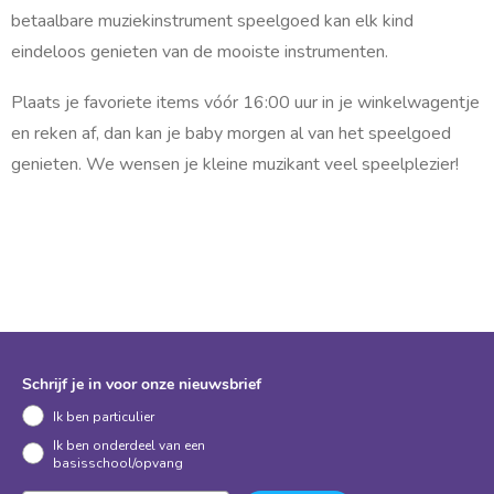
e
u
betaalbare muziekinstrument speelgoed kan elk kind
s
l
p
eindeloos genieten van de mooiste instrumenten.
e
a
l
l
n
Plaats je favoriete items vóór 16:00 uur in je winkelwagentje
e
g
t
en reken af, dan kan je baby morgen al van het speelgoed
j
r
e
genieten. We wensen je kleine muzikant veel speelplezier!
s
i
C
r
j
e
k
a
t
e
i
e
r
v
e
o
c
l
a
Schrijf je in voor onze nieuwsbrief
d
s
e
Ik ben particulier
a
p
u
Ik ben onderdeel van een
s
e
basisschool/opvang
C