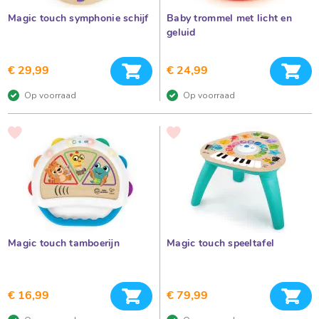
i
e
a
Magic touch symphonie schijf
Baby trommel met licht en
e
u
geluid
h
p
a
n
e
In winkelwagen
In 
d
€ 29,99
€ 24,99
r
p
o
Op voorraad
Op voorraad
i
p
p
o
e
VOEG
VOEG
n
d
TOE
TOE
C
AAN
AAN
e
a
VERLANGLIJST
VERLANGLIJST
d
v
e
a
a
u
p
a
o
k
p
Magic touch tamboerijn
Magic touch speeltafel
p
h
e
n
e
C
In winkelwagen
In 
€ 16,99
€ 79,99
a
t
d