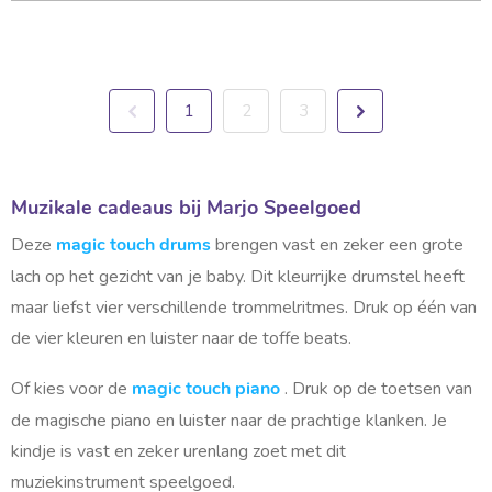
n
g
o
a
e
d
d
C
a
e
Pagina
d
Pagina
Vorige
U
Pagina
Pagina
Pagina
Volgende
1
2
3
z
e
a
lees
w
u
b
a
momenteel
e
Muzikale cadeaus bij Marjo Speelgoed
h
n
e
pagina
Deze
brengen vast en zeker een grote
g
magic touch drums
n
d
lach op het gezicht van je baby. Dit kleurrijke drumstel heeft
e
i
g
maar liefst vier verschillende trommelritmes. Druk op één van
r
h
de vier kleuren en luister naar de toffe beats.
e
s
i
c
d
Of kies voor de
. Druk op de toetsen van
s
magic touch piano
h
s
de magische piano en luister naar de prachtige klanken. Je
p
a
e
kindje is vast en zeker urenlang zoet met dit
l
p
l
muziekinstrument speelgoed.