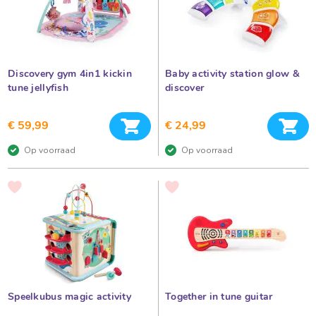
r
t
d
s
a
g
c
e
n
h
C
Discovery gym 4in1 kickin
Baby activity station glow &
a
a
tune jellyfish
discover
d
p
e
a
s
In winkelwagen
In 
u
€ 59,99
€ 24,99
K
p
e
Op voorraad
Op voorraad
e
r
s
e
t
VOEG
VOEG
C
TOE
TOE
l
a
AAN
AAN
d
t
VERLANGLIJST
VERLANGLIJST
e
m
a
u
u
K
i
z
n
d
i
Speelkubus magic activity
Together in tune guitar
e