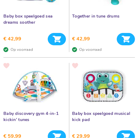
d
k
e
s
a
p
u
Baby box speelgoed sea
Together in tune drums
k
e
dreams soother
i
e
n
l
d
In winkelwagen
In 
€ 42,99
€ 42,99
g
e
r
o
t
Op voorraad
Op voorraad
e
a
d
s
v
C
VOEG
VOEG
a
TOE
TOE
o
d
AAN
AAN
o
VERLANGLIJST
VERLANGLIJST
e
r
a
j
u
s
e
i
b
e
a
r
b
a
Baby discovery gym 4-in-1
Baby box speelgoed musical
d
y
kickin' tunes
kick pad
e
n
A
In winkelwagen
In 
S
€ 59,99
€ 29,99