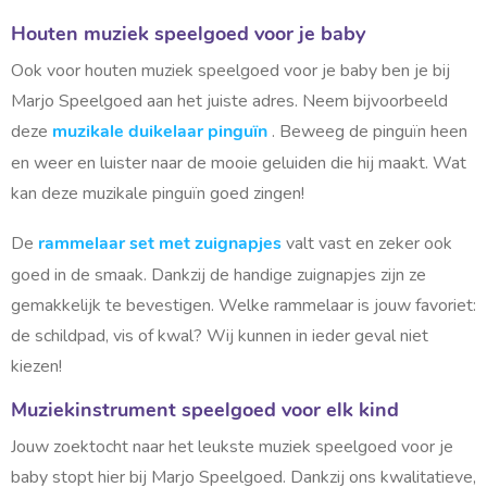
b
e
n
l
Houten muziek speelgoed voor je baby
C
a
i
Ook voor houten muziek speelgoed voor je baby ben je bij
d
e
j
Marjo Speelgoed aan het juiste adres. Neem bijvoorbeeld
a
f
u
deze
. Beweeg de pinguïn heen
muzikale duikelaar pinguïn
b
t
u
en weer en luister naar de mooie geluiden die hij maakt. Wat
i
m
kan deze muzikale pinguïn goed zingen!
t
e
u
n
De
valt vast en zeker ook
z
rammelaar set met zuignapjes
s
p
goed in de smaak. Dankzij de handige zuignapjes zijn ze
i
e
e
gemakkelijk te bevestigen. Welke rammelaar is jouw favoriet:
e
l
g
de schildpad, vis of kwal? Wij kunnen in ieder geval niet
k
o
kiezen!
e
e
d
e
C
Muziekinstrument speelgoed voor elk kind
a
n
d
Jouw zoektocht naar het leukste muziek speelgoed voor je
e
b
a
baby stopt hier bij Marjo Speelgoed. Dankzij ons kwalitatieve,